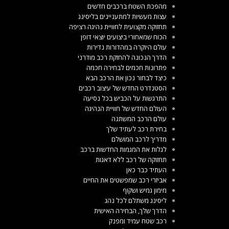
מהפכת השטח ברכבים חדשים
עצות מעשיות למתעניינים בליסינג
תחזוקה מקצועית לחוויית נהיגה רציפה
הכוח שמאחורי ביצועים יוצאי דופן
עולם היוקרה במהדורות נדירות
הדרך הנכונה להחזקת רכב מודרני
פתרונות חכמים לבחירה חכמה
כיצד לבחור נכון את הרכב הבא
הסטנדרט החדש של עיצוב רכבים
התרגשות על הכביש בכל נסיעה
העולם החדש של חוויית הנהיגה
עולם הרכב המשתנה
בחירת רכב לעתיד שלך
מדריך לרכב המושלם
לגלות את המגמות החדשות ברכב
תחזוקה של רכב ללא דאגות
העתיד כבר כאן
אביזרי רכב שמפשטים את החיים
מימון גמיש ושקוף
ליסינג משתלם לכל נהג
הדרך שלך, הבחירה האישית
רכב שטח עמיד ומפנק