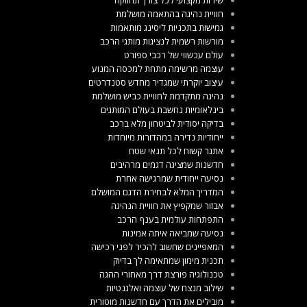
חוויית נהיגה בהתאמה מושלמת
גמישות בתכניות ליסינג מותאמות
מורשות רשמית לנציגות מותגי הרכב
עולם עכשווי של רכבי ספורט
עוצמה מרשימה מתחת למכסה המנוע
עיצוב יוקרתי שמגדיר מחדש סטנדרטים
נהיגה מתקדמת לחוויית כביש מושלמת
בינלאומיות נחשבת בעולם המותגים
בדיקה יסודית לביטחון מלא ברכב
ייחודיות נדירה במהדורות מיוחדות
אתגר קשוח לכל תנאי שטח
חדשנות שמציגה דגמים מרהיבים
נסיעה ייחודית שמרגישה אחרת
המדריך המלא לבחירת הדגם המושלם
אבזור שמקפיץ את חוויית הנהיגה
התפתחות עולמית בענף הרכב
נסיעה שמביאה איתה אמינות
המאפיינים שחשוב להכיר לפני רכישה
תכנית מימון שמתאימה לך בדיוק
טכנולוגיה פורצת דרך מאחורי ההגה
שילוב מנצח של עוצמה ואלגנטיות
מובילים את הדרך עם חדשנות מוטורית