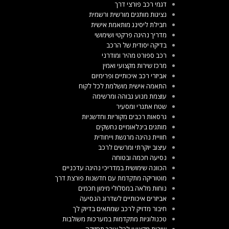
דגמי רכב פורצי דרך
נציגות מותגים מורשית ורשמית
חבילת ליסינג מותאמת אישית
מדריך נהיגה פרקטי ושימושי
בדיקה יסודית של הרכב
רכב ספורט מהיר ומודרני
מרכז שירות מקצועי ואמין
אביזרי רכב איכותיים ופרימיום
התאמה אישית מושלמת לכל לקוח
עוצמת מנוע גבוהה ומרשימה
שטח אתגרי ומסעיר
גרסאות רכבים מקוריות וחדשניות
מותגים בינלאומיים נחשקים
חוויית נהיגה מרגשת וייחודית
עיצוב יוקרתי ומרשים לרכב
נסיעה חכמה ובטוחה
הכוונה שימושית במדריכי נהיגה עדכניים
מוטוריקה מתקדמת עם חדשנות פורצת דרך
נוחות מלאה במסלולי מימון חכמים
אביזרים איכותיים לשדרוג הנסיעה
חיבור מדויק לרכב שמתאים בדיוק לך
טכנולוגיות מתקדמות במערכות משולבות
שירות מקצועי לכל צורך תחזוקה