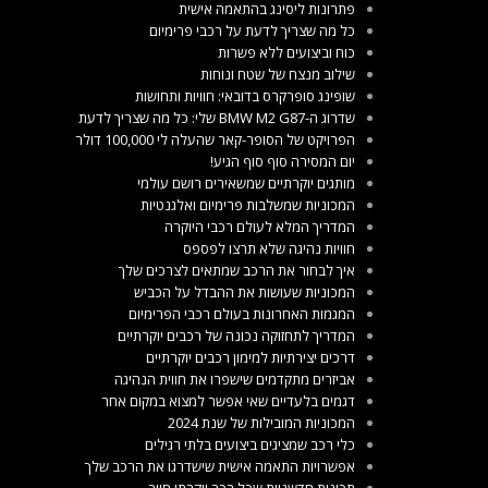
פתרונות ליסינג בהתאמה אישית
כל מה שצריך לדעת על רכבי פרימיום
כוח וביצועים ללא פשרות
שילוב מנצח של שטח ונוחות
שופינג סופרקרס בדובאי: חוויות ותחושות
שדרוג ה-BMW M2 G87 שלי: כל מה שצריך לדעת
הפרויקט של הסופר-קאר שהעלה לי 100,000 דולר
יום המסירה סוף סוף הגיע!
מותגים יוקרתיים שמשאירים רושם עולמי
המכוניות שמשלבות פרימיום ואלגנטיות
המדריך המלא לעולם רכבי היוקרה
חוויות נהיגה שלא תרצו לפספס
איך לבחור את הרכב שמתאים לצרכים שלך
המכוניות שעושות את ההבדל על הכביש
המגמות האחרונות בעולם רכבי הפרימיום
המדריך לתחזוקה נכונה של רכבים יוקרתיים
דרכים יצירתיות למימון רכבים יוקרתיים
אביזרים מתקדמים שישפרו את חווית הנהיגה
דגמים בלעדיים שאי אפשר למצוא במקום אחר
המכוניות המובילות של שנת 2024
כלי רכב שמציגים ביצועים בלתי רגילים
אפשרויות התאמה אישית שישדרגו את הרכב שלך
תכונות חדשניות שכל רכב יוקרתי חייב