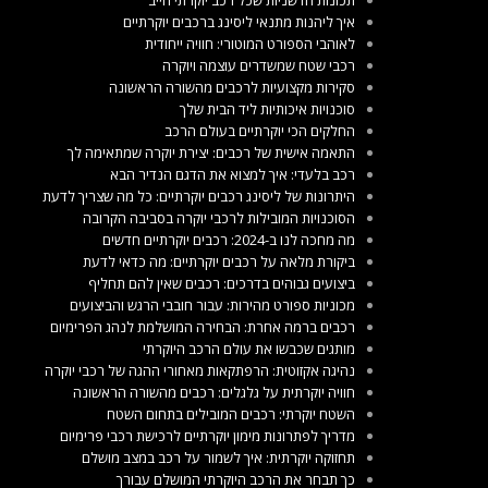
איך ליהנות מתנאי ליסינג ברכבים יוקרתיים
לאוהבי הספורט המוטורי: חוויה ייחודית
רכבי שטח שמשדרים עוצמה ויוקרה
סקירות מקצועיות לרכבים מהשורה הראשונה
סוכנויות איכותיות ליד הבית שלך
החלקים הכי יוקרתיים בעולם הרכב
התאמה אישית של רכבים: יצירת יוקרה שמתאימה לך
רכב בלעדי: איך למצוא את הדגם הנדיר הבא
היתרונות של ליסינג רכבים יוקרתיים: כל מה שצריך לדעת
הסוכנויות המובילות לרכבי יוקרה בסביבה הקרובה
מה מחכה לנו ב-2024: רכבים יוקרתיים חדשים
ביקורת מלאה על רכבים יוקרתיים: מה כדאי לדעת
ביצועים גבוהים בדרכים: רכבים שאין להם תחליף
מכוניות ספורט מהירות: עבור חובבי הרגש והביצועים
רכבים ברמה אחרת: הבחירה המושלמת לנהג הפרימיום
מותגים שכבשו את עולם הרכב היוקרתי
נהיגה אקזוטית: הרפתקאות מאחורי ההגה של רכבי יוקרה
חוויה יוקרתית על גלגלים: רכבים מהשורה הראשונה
השטח יוקרתי: רכבים המובילים בתחום השטח
מדריך לפתרונות מימון יוקרתיים לרכישת רכבי פרימיום
תחזוקה יוקרתית: איך לשמור על רכב במצב מושלם
כך תבחר את הרכב היוקרתי המושלם עבורך