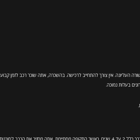
רה העליונה. אין צורך להתחייב לרכישה. בהשכרה, אתה שוכר רכב לזמן קבוע
נים בעלות נמוכה.
ליסינג לרכב מאפשר ללקוחות להשתמש ברכב לזמן קבוע, בדרך כלל 2 עד 4 שנים. כאשר התקופה מסתיימת, אתה מחזיר את הרכב לסוכנות