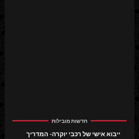
רו
18
חו
מפ
לכ
נה
לב
חדשות מובילות
ייבוא אישי של רכבי יוקרה- המדריך