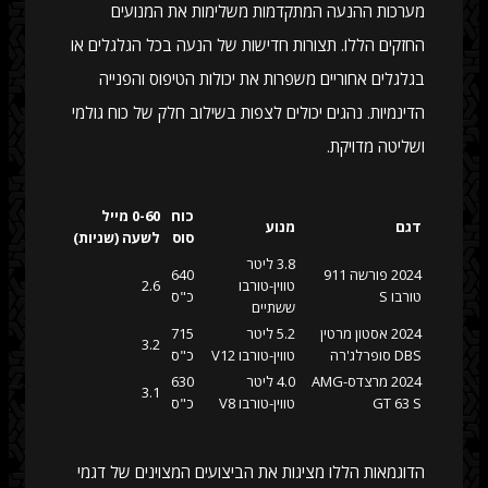
מערכות ההנעה המתקדמות משלימות את המנועים
החזקים הללו. תצורות חדישות של הנעה בכל הגלגלים או
בגלגלים אחוריים משפרות את יכולות הטיפוס והפנייה
הדינמיות. נהגים יכולים לצפות בשילוב חלק של כוח גולמי
ושליטה מדויקת.
כוח
0-60 מייל
דגם
מנוע
סוס
לשעה (שניות)
3.8 ליטר
2024 פורשה 911
640
טווין-טורבו
2.6
טורבו S
כ"ס
ששתיים
2024 אסטון מרטין
5.2 ליטר
715
3.2
DBS סופרלג'רה
טווין-טורבו V12
כ"ס
2024 מרצדס-AMG
4.0 ליטר
630
3.1
GT 63 S
טווין-טורבו V8
כ"ס
הדוגמאות הללו מציגות את הביצועים המצוינים של דגמי