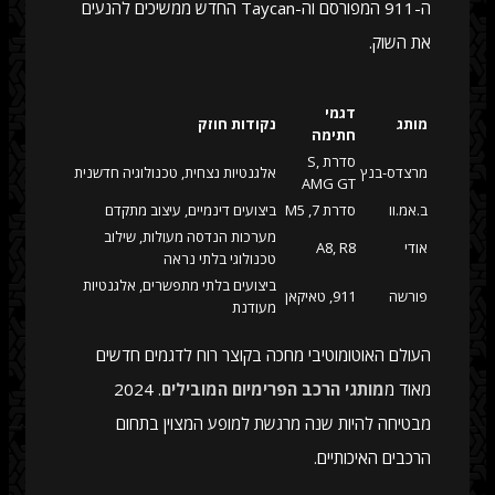
ה-911 המפורסם וה-Taycan החדש ממשיכים להנעים
את השוק.
דגמי
מותג
נקודות חוזק
חתימה
סדרת S,
מרצדס-בנץ
אלגנטיות נצחית, טכנולוגיה חדשנית
AMG GT
ב.אמ.וו
סדרת 7, M5
ביצועים דינמיים, עיצוב מתקדם
מערכות הנדסה מעולות, שילוב
אודי
A8, R8
טכנולוגי בלתי נראה
ביצועים בלתי מתפשרים, אלגנטיות
פורשה
911, טאיקאן
מעודנת
העולם האוטומוטיבי מחכה בקוצר רוח לדגמים חדשים
מאוד מ
מותגי הרכב הפרימיום המובילים
. 2024
מבטיחה להיות שנה מרגשת למופע המצוין בתחום
הרכבים האיכותיים.