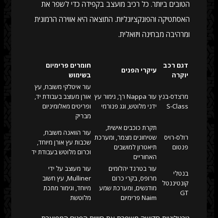
הטובים ביותר. כל רכיב מועצב בקפידה כדי לשפר את
האסתטיקה והפונקציונליות. התוצאה היא אווירה הרמונית
ומרהיבה מבחינה ויזואלית.
דגם רכב
חומרים פרימיום
עיקרי הפנים
יוקרה
בשימוש
עור איטלקי משובח, עץ
מרצדס-בנץ
עור Nappa רך, גימור עץ
אורן מעוצב בעבודת יד,
S-Class
ידני מלוטש, וגג פנורמי
ופריטים מאלומיניום
מבריק
תקרת כוכבים אישית,
עור הוואנה משובח,
רולס-רויס
שטיחונים מצמר, ומערכת
שכבות עץ אורן מיוחד,
פנטום
תיאטרון למושבים
וכרום מלוטש בעבודת יד
האחוריים
עור בטרנד יהלומים
עור מעוצב על ידי
בנטלי
מרופס, בקרי כרום
Mulliner, עץ חשוב
קונטיננטל
מודגשים, ומערכת שמע
מיוחד, וגימור מתכת
GT
Naim פרימיום
מלוטשת