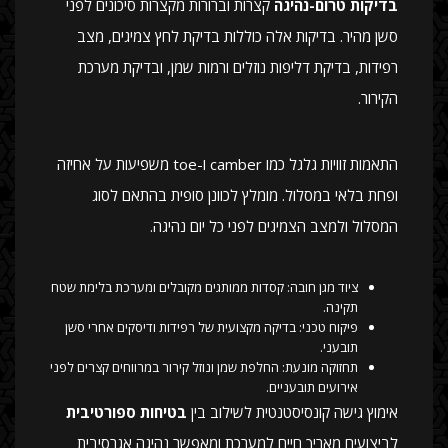
בדיקות טרום-נהיגה
קצרות וברורות מקצרות סיכונים לפני
סשן מהיר. בדיקות אלה כוללות בדיקת לחץ צמיגים, מצב
רפידות, בדיקת דליפות נוזלים ורמות שמן, ובדיקת מערכת
הקירור.
התאמות זוויות גלגל כמו camber ו-toe משפיעות על אחיזה
ופחת בלאי במסלול. מומלץ לכוונן סופית בהתאם לסוג
המסלול ולמצב הצמיגים לפני כל יום נהיגה.
ציוד מגן חובה: קסדות ממותגים מקובלים ומערכת בלימת שטח
תקינה.
פיקוח טכני: בדיקה מקצועית של רפידות ודיסקים אחרי סשן
תובעני.
תחזוקה מונעת: החלפת שמן ונוזל קירור במרווחים קצרים לפני
אירועים תובעניים.
אימוץ גישה קונסיסטנטית לשילוב בין
בטיחות ספורטיבית
לביצועים מאריך חיים למערכת ומאפשר נהיגה אגרסיבית