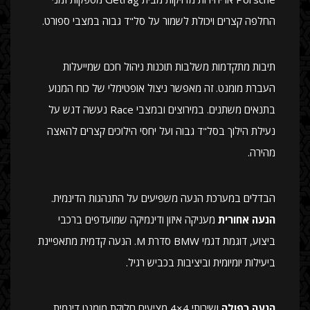
החלפה קצרים ויכולת לשמור על סל"ד גבוה במצבי ספורט.
תיבות מתקדמות משלבות תוכנות ניהול חכם שמייעלות
העברת מומנט. זה מאפשר ניצול אופטימלי של כוח המנוע
בתנאים משתנים. במירוצים ובמצבי Race נעשה דגש על
נעילת הילוך בסל"ד גבוה ועל יחסי הילוכים קצרים להאצה
מהירה.
הבדלים במערכת הנעה משפיעים על התנהגות הדינמית.
הנעה אחורית
מעניקה איזון ודינמיקה שמועדפים ברכבי
ביצוע, דוגמת דגמי BMW סדרת M. הנעה קדמית מתאפיינת
ביעילות יומיומית וביציבות בכביש רגיל.
הנעה כפולה
ושירותי 4×4 מציעים חלוקת מומנט דינמית