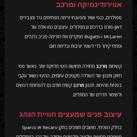
אווירודינמיקה ומרכב
ספוילרים, כנפי אוויר ומפענחי זרימה מפחיתים גרר ומגבירים
דאון-פורס בדרכים ובמסלולים. עיצובים כמו אלה של
McLaren ו-Bugatti ממקדים את הזרימה סביב גלגלים
ופתחי קירור כדי לשפר יציבות ובלימת חום.
קשיחות
מרכב
מחזירה תחושת היגוי מדויקת יותר. כאשר פסי
חיזוק ותכנון של השלדה מקטינים עיוותים, ההיגוי נשאר עקבי
בפניות מהירות. תכנון
מרכב
קשיח תורם גם להפחתת רעשים
ולשימור תדרים של המתלים.
עיצוב פנים שמעצים חוויית הנהג
בחלק הפנימי, מושבים תומכים בתקן Recaro או Sparco
משפרים תחושת שליטה ומקטינים שחיקה של נהג במסלולים.