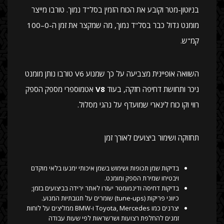
בניוטון-מטר וקובע את הכוח הזמין בסל"ד נמוך. טורבו מייצר
מומנט גדול כבר בסל"ד נמוך, מה שמקצר את זמן ה-0–100
קמ"ש.
השוואה אופיינית מצביעה על כך שמנוע V6 טורבו נותן מומנט
ניכר ותחושת דחיפה חזקה, בעוד
V8
אטמוספרי מספק הספק
רווי וקו כוח לינארי שמועדף על נהגי מסלול.
תחזוקה ושימור ביצועים לאורך זמן
בדיקות שמן תכופות ושימוש בשמן איכותי ימנעו בלאי מוקדם
ויבטיחו שמירת הספק ומומנט.
בדיקות דחיסה ודינמומטר יעזרו לאתר ירידה בביצועים בזמן;
כיווני פריקות (tune-ups) שומרים על תגובתיות המנוע.
יצרנים כמו Toyota, Mercedes ו-BMW ממליצים על לוחות
זמנים להחלפת רצועות ושרשראות לפי שעות עבודה