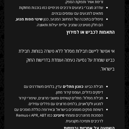
זרימת אוויר ותפוקת הספק.
שדרוג מצברי ביצועים ורכיבים פנימיים כמו בוכנות מחוזקות
מתאים למנועים עם עומסים גבוהים.
טיפולים בתוכנה של המחשב המנועי, כגון
שינוי מפות מנוע
,
הם חלק מטיונינג שמניב עליית יעילות ותאוצה.
התאמות לכביש או למירוץ
אי אפשר ליישם חבילות מסלול ללא פשרה בנוחות. חבילת
כביש שומרת על נסיעה נעימה ועומדת בדרישות החוק
בישראל.
חבילת כביש:
כוונון מתלים
עדין, בלמים משודרגים עם
דיסקים גדולים, ועומס קירור מתון.
חבילת מסלול: מתלים קשיחים ומושבי מרוצים, שיפורי קירור
למנוע ולקלאצים, בלמים מרוצים עם פדלים עמידים.
רשימת ספקים מוסמכים בישראל ובאירופה כוללת מוסכים עם
הסמכות מהיצרנים ומומחי
טיונינג
כמו APR, ABT ו-Remus
לרכיבים ותמיכה מקצועית.
השפעה על אחריות ובטיחות