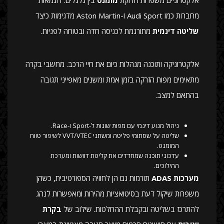
אלקטרוניים משפרות חלוקת
מומנט
בין גלגלים. דוגמאות
מחברות כמו Audi Sport ו-Aston Martin מדגימות כיצד
שליטה דינמית
מתורגמת לכניסה חדה ובטוחה לפניות.
אלקטרוניקה ותוכנה מנהלות כיום את חיי הרכב. מחשבי בקרה
מתאימים מפות הזרקה בזמן אמת ומשנים מאפייני תגובה
בהתאם למצב.
ניהול מנוע דינמי עם מפות שונות ל-Sport ו-Race.
שליטה על שסתומי פליטה ומשתני VVT/VTEC לשיפור טווח
המומנט.
עדכוני תוכנה שמחדדים את קליטת דוושות ומערכת
ההילוכים.
מערכות ADAS
תורמות גם הן לחוויה הספורטיבית, כשהן
משפרות שיקול דעת בסיטואציות מהירות ומאפשרות לנהג
להתרכז בשליטה ובקבלת ההחלטות. שילוב של
בקרת