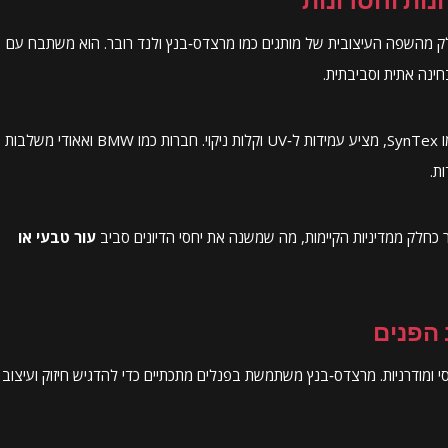
חלק מהשפה העיצובית של מותגים כמו מרצדס‑בנץ ולנד רובר. הוא משתבח עם
חינה אתית וסביבתית.
עור סינתטי מתקדם, כגון PU או אולטרה‑סינטטי של חברות כמו SynTex, מציע עמידות ל‑UV וקלות ניקוי. חברות כמו BMW ואאודי משלבות
ת.
ר כחלק ממדיניות הקיימות, מה שמשנה את יחסי הדיונים סביב
עור טבעי או
 הפנים
י ומודרניות. מרצדס‑בנץ משתמשת בפנלים מתכתיים כדי להדגיש חיזוק ועיצוב