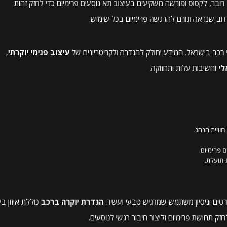
 BMW, אאודי, לנד רובר, לקסוס ופורשה משקיעים בעיצוב תא נוסעים פרימיום כדי לחזק זהות
מרחב שנראה וגורם להרגשה פרימיום בכל שימוש.
י רכב בישראל. המידע יחולק להגדרה ולקריטריונים של
עיצוב פנימי יוקרתי
,
לי
וחשיבות עלות ותחזוקה.
וויית הנהג.
פרימיום.
‑תועלת.
רטים וניסיון משתמש שמרגיש טבעי ועשיר.
הגדרת יוקרה ברכב
כוללת איזון בין
זק תחושת פרימיום וליצור חיבור רגשי לנוסעים.