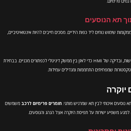
גמים פרימיום.
וך תא הנוסעים
קומות שימוש נוחים ליד כפות הידיים. מסכים חייבים להיות אינטואיטיביים,
דורשת עמידה בתקנים של בטיחות וגישות, ובדיקה של HMI כדי לאזן בין ממשק דיגיטלי לכפתורים מכניים. בבחירת
קסטורות שמפחיתים התחממות ומגדילים עמידות.
יוקרה
 נוסעים איכותי לבין תא שמרגיש מותגי.
חומרים פרימיום לרכב
משמשים
אה למגע משפיע ישירות על תפיסת היוקרה אצל הנהג והנוסעים.
ונות וחסרונות