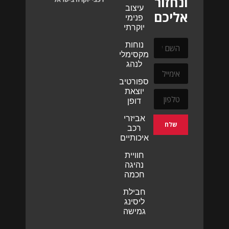
ונחזור
עיצוב
אליכם
פנימי
יוקרתי
נוחות
מקסימלית
לנהג
ספורטיביות
יוצאת
דופן
אביזרי
שלח
רכב
איכותיים
חוויית
נהיגה
חכמה
חבילת
ליסינג
גמישה