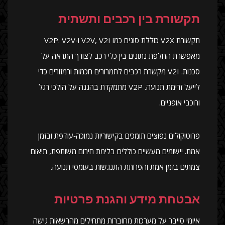
תקשורת בין רכבים ותשתית
תקשורת V2X כוללת סוגים כמו V2V, V2I ו‑V2P. V2V
מאפשרת החלפת נתונים בין כלי רכב לצורך התראה על
סכנות. V2I מקשרת רכבים לתמרורים חכמות ורמזורים כדי
לייעל זרימת תנועה. V2P מתמקדת בהגנה על הולכי רגל
ורוכבי אופניים.
פרוטוקולים נפוצים תומכים בקישוריות נמוכה‑עודפת ובזמן
אמת. יישומים מעשיים כוללים בלימת חירום משותפת, תיאום
צמתים בזמן אמת והפחתת התנגשות בעומסי תנועה.
אבטחת מידע והגנת פרטיות
איומי סייבר על מערכות מחוברות מתחילים מהרשאות גישה