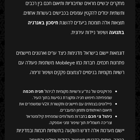
מחקרים יבשיים מראים שחיבוריות ותיאום חכם בין רכבים
ותשתיות יכולים להקטין עומסים בכבישים בעשרות אחוזים.
תוצאות אלה תומכות ביעדים להשגת
חיסכון באנרגיה
בתנועה
ושיפור ניידות עירונית.
דוגמאות יישום בישראל מדגימות כיצד ערים וארגונים מיישמים
פתרונות חכמים. חברות כמו Mobileye משתפות פעולה עם
רשויות מקומיות בניסויים לצמצום פקקים ושיפור זרימה.
פרויקטים של נת"ע ורשויות מקומיות לניהול
חניה חכמה
שמפחיתה חיפוש חניה ומקצרת נסיעות בתוך העיר.
פיילוטים בצמתים עם חיישנים ותקשורת V2X שמשפרים את
תיאום האיתותים ותזמון המעברים.
ניהול צי חכם
בחברות משלוחים שמפחית קילומטראז'
וצריכה חשמלית תוך שיפור זמני אספקה.
יישום מערכות אלה דורש השקעה בתשתיות חכמות ובמדיניות