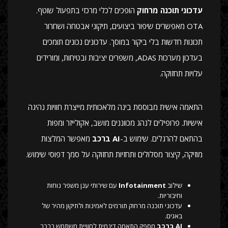
עדכוני תוכנה מרחוק
הופכים לכלי מרכזי בתפעול שוטף.
OTA מאפשרים שיפור ביצועים, תיקוני אבטחה ושחרור
תכונות חדשות בלי ביקור במוסך. עדכונים נכונים תומכים
בעדכון מערכות ADAS, משפרים יציבות ובטיחות, ומורידים
עלויות תחזוקה.
התאמה אישית מבוססת בינה מלאכותית מייצרת חוויות נהיגה
אישיות. פרופילים לנהג מכווננים מושב, אקולייזר ומפות
בהתאם להרגלים. שימוש ב-
AI ברכב
מאפשר המלצות
מוזיקה, קיצור מסלולים ותחזיות תחזוקה על סמך דפוסי שימוש.
שילוב
Infotainment
עם שירותי ענן משפר נוחות
וחיבוריות.
עדכוני תוכנה מרחוק תורמים לאמינות ולתיקון מהיר של
באגים.
AI ברכב
מספק התאמה דינמית לחוויית משתמש ברכב