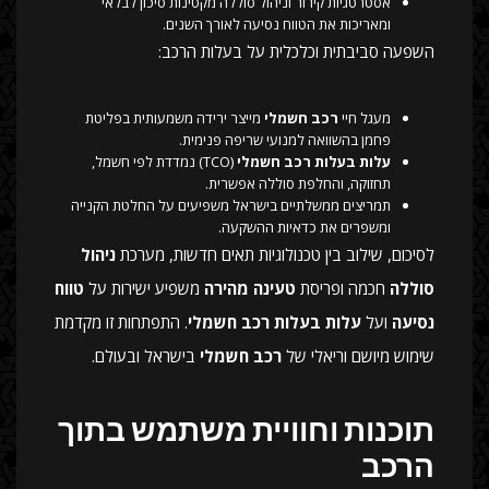
אסטרטגיות קירור וניהול סוללה מקטינות סיכון לבלאי
ומאריכות את הטווח נסיעה לאורך השנים.
השפעה סביבתית וכלכלית על בעלות הרכב:
מעגל חיי
רכב חשמלי
מייצר ירידה משמעותית בפליטת
פחמן בהשוואה למנועי שריפה פנימית.
עלות בעלות רכב חשמלי
(TCO) נמדדת לפי חשמל,
תחזוקה, והחלפת סוללה אפשרית.
תמריצים ממשלתיים בישראל משפיעים על החלטת הקנייה
ומשפרים את כדאיות ההשקעה.
לסיכום, שילוב בין טכנולוגיות תאים חדשות, מערכת
ניהול
סוללה
חכמה ופריסת
טעינה מהירה
משפיע ישירות על
טווח
נסיעה
ועל
עלות בעלות רכב חשמלי
. התפתחות זו מקדמת
שימוש מיושם וריאלי של
רכב חשמלי
בישראל ובעולם.
תוכנות וחוויית משתמש בתוך
הרכב