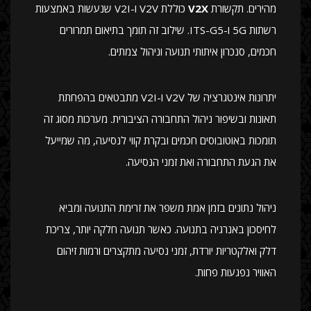
מהירים. תקשורת
V2X
כוללת V2V ו-V2I שנעשות באמצעות
רשתות 5G ו-ITS-G5. שילוב זה תומך בתיאום תמרורים
חכמים, סנכרון איתותי תנועה וניהול צמתים.
יתרונות אינטגרציה של V2V ו-V2I מתבטאים בהפחתת
תאונות ובשיפור ניהול התחבורה הציבורית. מערכות מסוג זה
תומכות באוטובוסים חכמים ובקרת קווי לנסיעה, מה שמייעל
את הגעת התחבורה ואת זמני הנסיעה.
ניהול נתונים בזמן אמת משפר את זרימת התנועה ומביא
לחיסכון באנרגיה בתנועה. כאשר תנועה חלקה יותר, צריכת
דלק ואלקטריות יורדת, זמני נסיעה מתקצרים ורמות זיהום
האוויר נפגעות פחות.