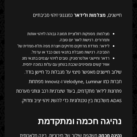
חיישנים,
מצלמות ולידאר
כמנגנוני זיהוי סביבתיים
מצלמות: מספקות רזולוציית תמונה גבוהה לזיהוי אותות
ותמרורים. רגישות לאור יום טובה.
לידאר: מודדת מרחקים מדויקים ויוצרת מפה תלת‑ממדית של
הסביבה. רגישות מוגבלת בתנאי גשם כבד או ערפל.
רדאר וחיישני אולטרסוניק: טובים לזיהוי עצמים בתנאי מזג
אוויר קשים ומוסיפים שכבת בטחון עם עלות נמוכה יחסית.
שילוב חיישנים מאפשר פיצוי על מגבלות כל חיישן בודד.
חברות כמו Velodyne, Luminar ו-Innoviz מפתחות
פתרונות לידאר מתקדמים, בעוד שיצרניות רכב ונותני מערכות
ADAS משלבות בין טכנולוגיות כדי להשיג זיהוי יציב ומדויק.
נהיגה חכמה ומתקדמת
נהיגה חכמה
משקפת שילוב של חיבוריות, בינה מלאכותית