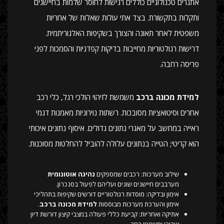
אתגרים טכנולוגיים כוללים רגישות לחוסר שלמות בחיישנים
ותקלות בתקשורת. בצד אתי עולות שאלות של אחריות
משפטית לאחר תאונה והצורך בשקיפות האלגוריתמית.
דרישות רגולטוריות מחייבות בדיקות קפדניות והסמכות לפני
פריסה רחבה.
למידת מכונה ברכב
משמשת לזיהוי הולכי רגל, כלי רכב
אחרים וסיטואציות מסובכות. רשתות נוירוניות מאמנות דגמי
ראייה במחשב על מאגרי נתונים גדולים. איסוף נתונים איכותי
הוא קריטי; הטייה בנתונים עלולה להוביל להחלטות מסוכנות.
שילוב מערכות: רכבים שמספקים
נהיגה אוטונומית
מערבבים חיישנים שונים ועליהם לפעול בסנכרון.
אימון ובדיקה: מוסדות רגולטוריים דורשים שקיפות בתהליכי
אימון והערכת מערכות מבוססות
למידת מכונה ברכב
.
אתיקה ואחריות: קביעת כללי פעולה במצבי קיצון דורשת דיון