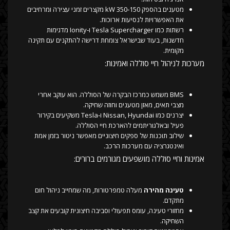
מטענים בהספק 150‑350 kW מקצרים זמני עצירה ומרחיבים
את האפשרויות לנסיעות ארוכות.
רשתות כמו Tesla Supercharger ו‑Ionity מדגימות
חדשנות, בעוד שבישראל צומחת דרישה להתקנים עם תקינה
מקומית.
מערכות לניהול חיי סוללה ואמינות:
BMS משמש כמרכז הבקרה של הסוללה. הוא עוקב אחרי
מצבי תאים, מאזן מטענים וחוזה שחיקה.
יצרנים כמו Nissan, Hyundai ו‑Tesla משקיעים בקירור
פעיל ובאלגוריתמים להארכת חיי הסוללה.
שילוב תוכנות של ספקים חיצוניים מאפשר ניטור בזמן אמת
ואינטגרציה עם מערכות הרכב.
אמינות וחיי סוללה מושפעים מגורמים ברורים:
טעינה מהירה
מעלה טמפרטורות, מה שמחייב ניהול חום
מתקדם.
מחזורי טעינה, עומס תפעולי וסביבה חיצונית קובעים את קצב
השחיקה.