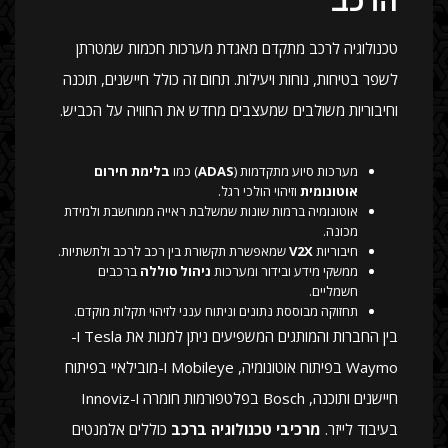
הרכב
טכנולוגיה לרכב מתקדם מאגדת מערכות חכמות שמטרתן
לשפר בטיחות, נוחות ויעילות. תחום זה כולל חיישנים, תוכנה
וחיבוריות משולבים שמעצבים מחדש את החוויה על הכביש.
מערכות סיוע מתקדמות (
ADAS
) כמו
בלימת חירום
אוטונומית
וזיהוי הולכי רגל.
אוטונומיה ברמות שונות שמשלבת ראייה ממוחשבת ולמידת
מכונה.
חיבוריות
V2X
שמאפשרת תקשורת בין רכב לרכב ולתשתיות.
ממשקי מידע ובידור ומערכות
ניהול סוללה
ברכבים
חשמליים.
תחזוקה מבוססת נתונים וניתוח ענני לזיהוי תקלות מוקדם.
בין החברות והמותגים המשפיעים ניתן למנות את Tesla ו-
Waymo בפיתוח אוטונומיה, Mobileye ו-מובילאיי בפיתוח
חיישנים ותוכנה, Bosch בפלטפורמות חומרה ו-Innoviz
בעיבוד לייזר.
מרכיבי טכנולוגיה ברכב
כוללים אלמנטים